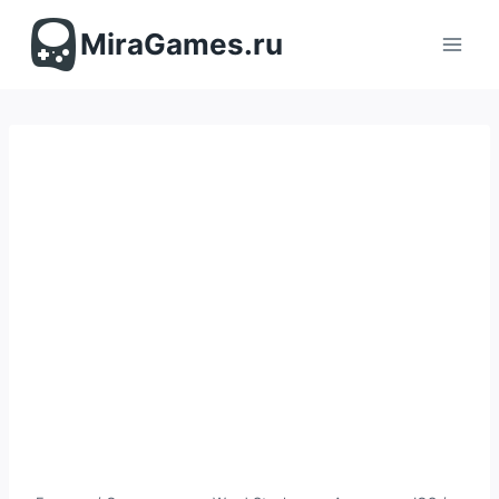
Перейти
к
MiraGames.ru
содержимому