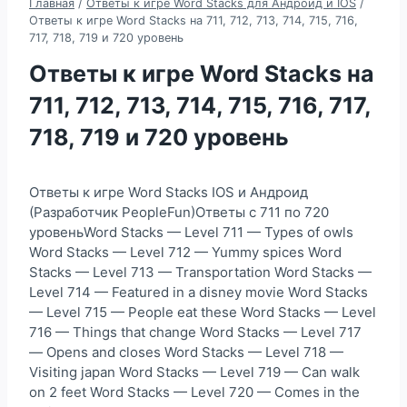
Главная
/
Ответы к игре Word Stacks для Андроид и IOS
/
Ответы к игре Word Stacks на 711, 712, 713, 714, 715, 716,
717, 718, 719 и 720 уровень
Ответы к игре Word Stacks на
711, 712, 713, 714, 715, 716, 717,
718, 719 и 720 уровень
Ответы к игре Word Stacks IOS и Андроид
(Разработчик PeopleFun)Ответы с 711 по 720
уровеньWord Stacks — Level 711 — Types of owls
Word Stacks — Level 712 — Yummy spices Word
Stacks — Level 713 — Transportation Word Stacks —
Level 714 — Featured in a disney movie Word Stacks
— Level 715 — People eat these Word Stacks — Level
716 — Things that change Word Stacks — Level 717
— Opens and closes Word Stacks — Level 718 —
Visiting japan Word Stacks — Level 719 — Can walk
on 2 feet Word Stacks — Level 720 — Comes in the