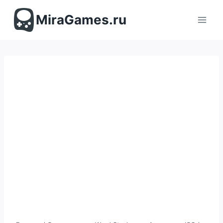
Перейти
к
MiraGames.ru
содержимому