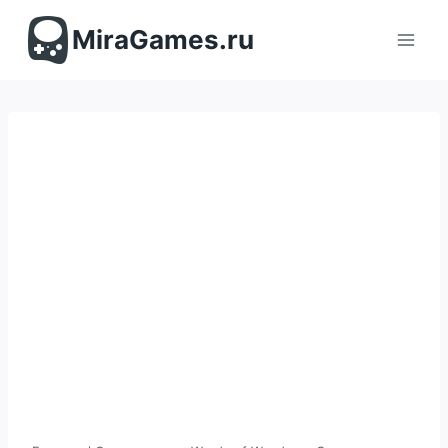
Перейти
к
MiraGames.ru
содержимому