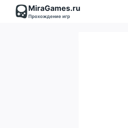
Перейти
MiraGames.ru
к
содержимому
Прохождение игр