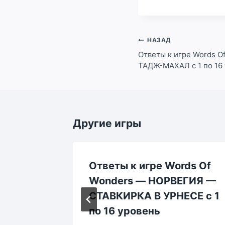
Навигация
НАЗАД
по
Ответы к игре Words 
ТАДЖ-МАХАЛ с 1 по 16
записям
Другие игры
rds Of
Ответы к игре Words Of
 —
Wonders — НОРВЕГИЯ —
 по 4
СТАВКИРКА В УРНЕСЕ с 1
по 16 уровень