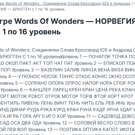
ре Words of Wonders : Соединялки Слова Кроссворд IOS и Андроид
/
ИЯ — БРЮГГЕН с 1 по 16 уровень
игре Words Of Wonders — НОРВЕГИ
1 по 16 уровень
ds of Wonders: Соединялки Слова Кроссворд IOS и Андроид 
РЮГГЕН С 1 по 16 уровеньУровень 1 — ПОЧАТОК ТОЧКА 
О ОКОП ПАКТ АКТ ТОП ЧАТ ПАТ Уровень 2 — ЕПИСКОП П
 ПОП Уровень 3 — ВАЗЕЛИН ЗАЛИВ ЛИНЗА ВЕНА ВИЗА ВИН
вень 4 — УТКОНОС НОСОК ТОНУС ОТКОС КОНУС ОКНО ОСОТ
ровень 5 — СОПРАНО ОПОРА ОПРОС НАПОР НОРА СПОР Р
 Уровень 6 — КАНЦЛЕР ЛАРЕЦ КРЕН КРАН ЦЕНА РЕКА КЛАН
ФОРТ МОТОК РОКОТ ОТРОК МОТОР ТОРФ ФТОР КОРТ КРОТ
 ВЕНТИЛЬ ЛИВЕНЬ ЛЕНЬ ВИНТ ТЕНЬ НИТЬ ЕЛЬ ЛЕВ ИНЬ Уро
УНД ДИНАР РУДА РУКА КУРД КРАН РУНА КАДР УРНА УДАР У
ГА ИГРА ГОРА АРГО ИГО ХОР Уровень 11 — САДОВОД ДОВ
САД ОСА ДВА ОДА Уровень 12 — СОЛОВЕЙ ВЕСЛО СЛОВО 
ОЙ ЛЕВ ВОЛ Уровень 13 — ПОЭТИКА ОПТИКА КАПОТ ИКОТА