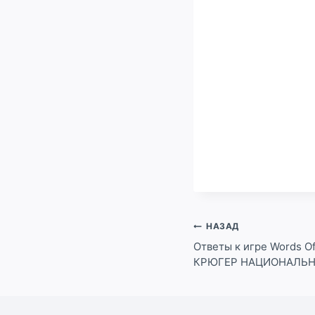
Навигация
НАЗАД
по
Ответы к игре Words 
КРЮГЕР НАЦИОНАЛЬНЫЙ
записям