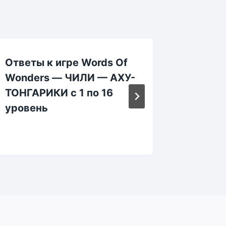
Ответы к игре Words Of
Ответы
Wonders — ЧИЛИ — АХУ-
Wonde
ТОНГАРИКИ с 1 по 16
ЭЙФЕЛ
уровень
8 уров