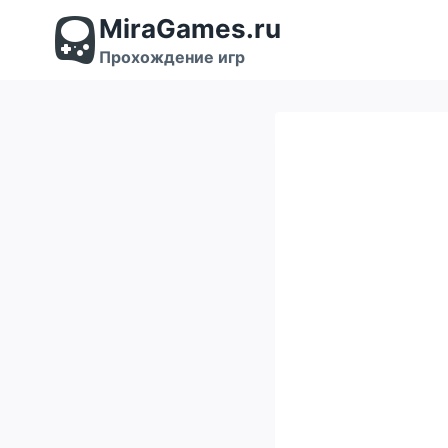
Перейти
MiraGames.ru
к
содержимому
Прохождение игр