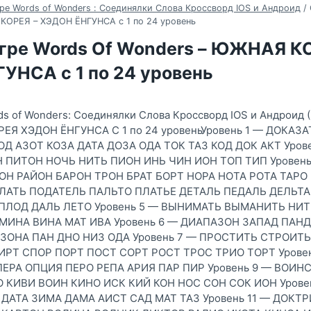
ре Words of Wonders : Соединялки Слова Кроссворд IOS и Андроид
/
КОРЕЯ – ХЭДОН ЁНГУНСА с 1 по 24 уровень
игре Words Of Wonders – ЮЖНАЯ К
УНСА с 1 по 24 уровень
ds of Wonders: Соединялки Слова Кроссворд IOS и Андроид 
ЕЯ ХЭДОН ЁНГУНСА С 1 по 24 уровеньУровень 1 — ДОКАЗ
Д АЗОТ КОЗА ДАТА ДОЗА ОДА ТОК ТАЗ КОД ДОК АКТ Уров
ПИТОН НОЧЬ НИТЬ ПИОН ИНЬ ЧИН ИОН ТОП ТИП Уровен
ОН РАЙОН БАРОН ТРОН БРАТ БОРТ НОРА НОТА РОТА ТАРО
ЕЛАТЬ ПОДАТЕЛЬ ПАЛЬТО ПЛАТЬЕ ДЕТАЛЬ ПЕДАЛЬ ДЕЛЬТ
ПЛОД ДАЛЬ ЛЕТО Уровень 5 — ВЫНИМАТЬ ВЫМАНИТЬ НИ
МИНА ВИНА МАТ ИВА Уровень 6 — ДИАПАЗОН ЗАПАД ПАН
ЗОНА ПАН ДНО НИЗ ОДА Уровень 7 — ПРОСТИТЬ СТРОИТ
РТ СПОР ПОРТ ПОСТ СОРТ РОСТ ТРОС ТРИО ТОРТ Урове
ЕРА ОПЦИЯ ПЕРО РЕПА АРИЯ ПАР ПИР Уровень 9 — ВОИН
 КИВИ ВОИН КИНО ИСК КИЙ КОН НОС СОН СОК ИОН Уровен
ДАТА ЗИМА ДАМА АИСТ САД МАТ ТАЗ Уровень 11 — ДОКТ