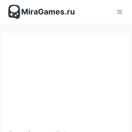
Перейти
к
MiraGames.ru
содержимому