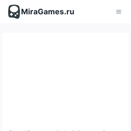
Перейти
к
MiraGames.ru
содержимому