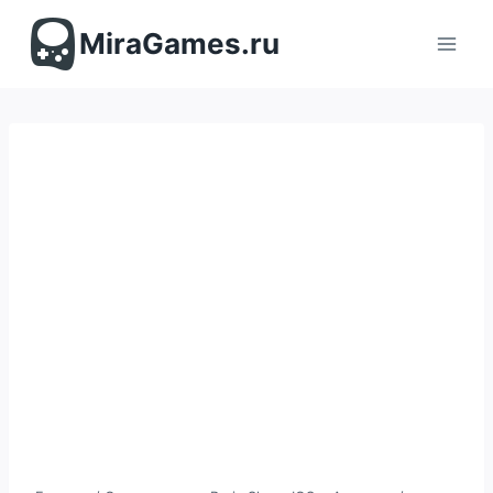
Перейти
к
MiraGames.ru
содержимому