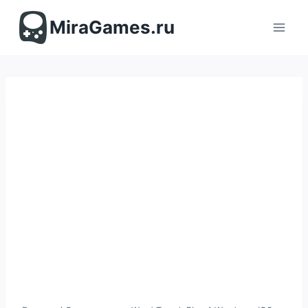
Перейти
к
MiraGames.ru
содержимому