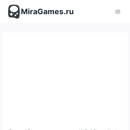
Перейти
к
MiraGames.ru
содержимому