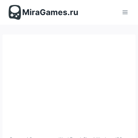
Перейти
к
MiraGames.ru
содержимому