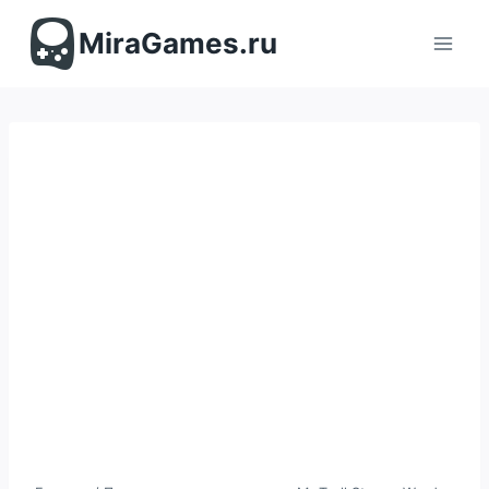
Перейти
к
MiraGames.ru
содержимому