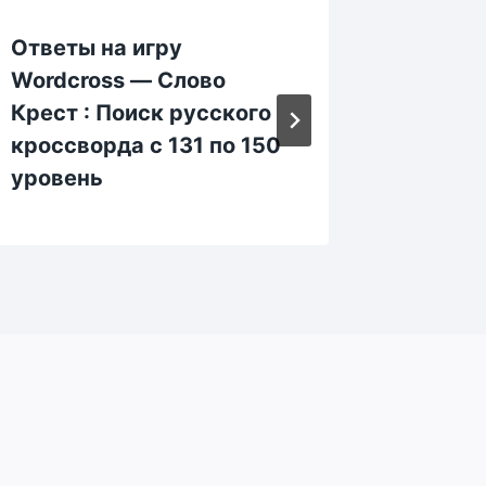
Ответы на игру
Ответы
Wordcross — Слово
Wordcr
Крест : Поиск русского
: Поис
кроссворда с 131 по 150
кроссв
уровень
уровен