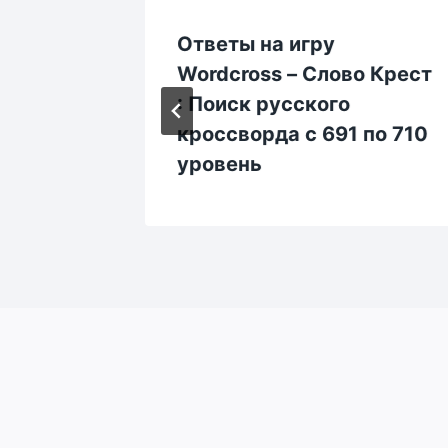
Ответы на игру
о
Wordcross – Слово Крест
ского
: Поиск русского
о 30
кроссворда с 691 по 710
уровень