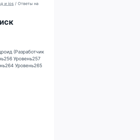
д и ios
/
Ответы на
оиск
дроид (Разработчик
нь256 Уровень257
ень264 Уровень265