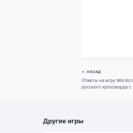
Навигация
НАЗАД
по
Ответы на игру Wordcr
русского кроссворда с 
записям
Другие игры