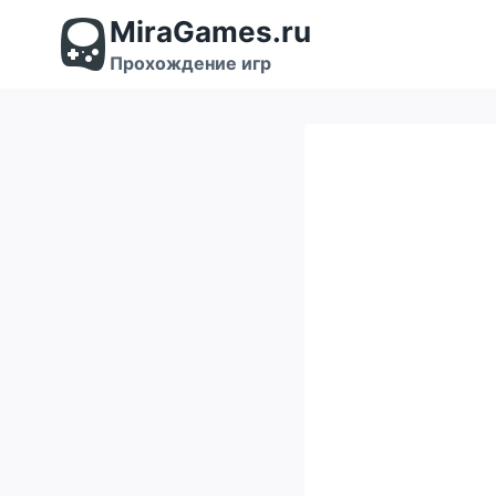
Перейти
MiraGames.ru
к
содержимому
Прохождение игр