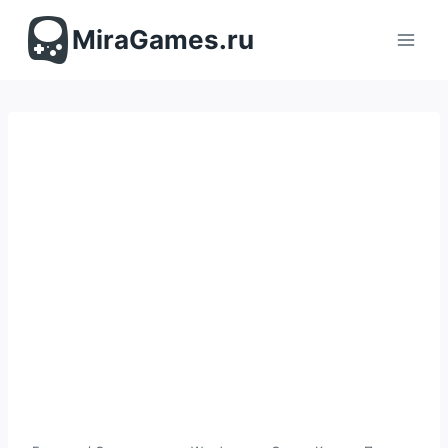
Перейти
к
MiraGames.ru
содержимому