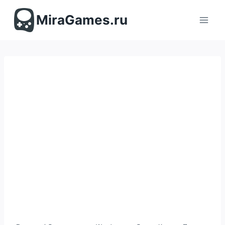
Перейти
к
MiraGames.ru
содержимому