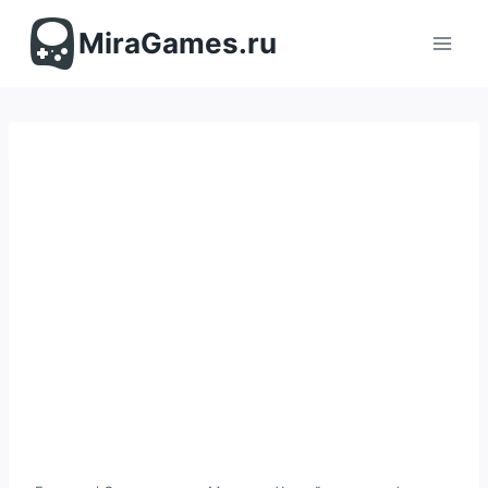
Перейти
к
MiraGames.ru
содержимому