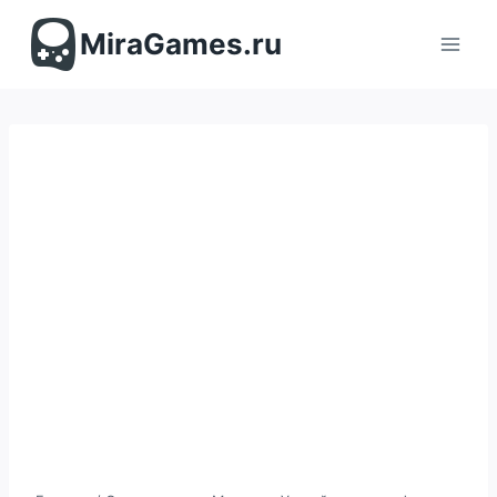
Перейти
к
MiraGames.ru
содержимому