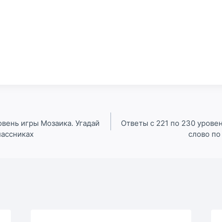
овень игры Мозаика. Угадай
Ответы с 221 по 230 урове
лассниках
слово по