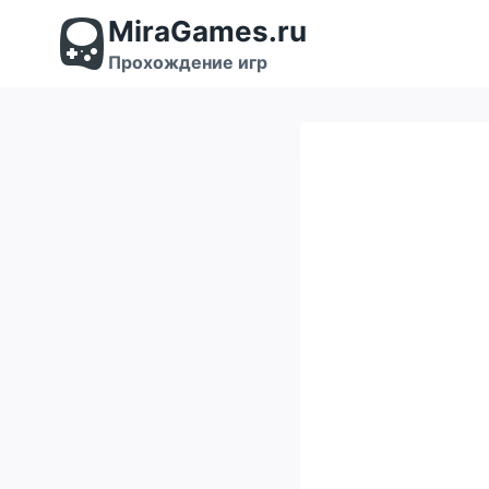
Перейти
MiraGames.ru
к
содержимому
Прохождение игр