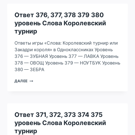
384
385
УРОВЕНЬ
Ответ 376, 377, 378 379 380
СЛОВА
уровень Слова Королевский
КОРОЛЕВСКИЙ
ТУРНИР
турнир
Ответы игры «Слова: Королевский турнир или
Закадри короля» в Одноклассниках Уровень
376 — ЗУБНАЯ Уровень 377 — ЛАВКА Уровень
378 — ОВОЩ Уровень 379 — НОУТБУК Уровень
380 — ЗЕБРА
ОТВЕТ
ДАЛЕЕ
376,
377,
378
379
380
УРОВЕНЬ
Ответ 371, 372, 373 374 375
СЛОВА
уровень Слова Королевский
КОРОЛЕВСКИЙ
ТУРНИР
турнир