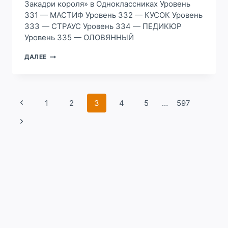
Закадри короля» в Одноклассниках Уровень
331 — МАСТИФ Уровень 332 — КУСОК Уровень
333 — СТРАУС Уровень 334 — ПЕДИКЮР
Уровень 335 — ОЛОВЯННЫЙ
ОТВЕТ
ДАЛЕЕ
331,
332,
333
334
Навигация
335
Предыдущая
1
2
3
4
5
…
597
УРОВЕНЬ
по
страница
СЛОВА
Следующая
страницам
КОРОЛЕВСКИЙ
страница
ТУРНИР