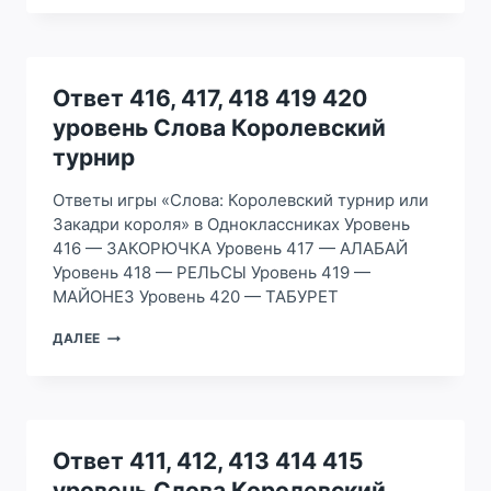
422,
423
424
425
УРОВЕНЬ
Ответ 416, 417, 418 419 420
СЛОВА
уровень Слова Королевский
КОРОЛЕВСКИЙ
ТУРНИР
турнир
Ответы игры «Слова: Королевский турнир или
Закадри короля» в Одноклассниках Уровень
416 — ЗАКОРЮЧКА Уровень 417 — АЛАБАЙ
Уровень 418 — РЕЛЬСЫ Уровень 419 —
МАЙОНЕЗ Уровень 420 — ТАБУРЕТ
ОТВЕТ
ДАЛЕЕ
416,
417,
418
419
420
УРОВЕНЬ
Ответ 411, 412, 413 414 415
СЛОВА
уровень Слова Королевский