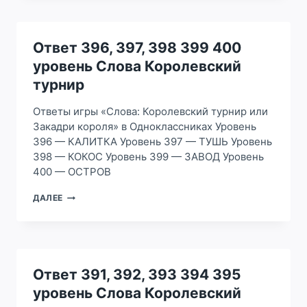
403
404
405
УРОВЕНЬ
Ответ 396, 397, 398 399 400
СЛОВА
уровень Слова Королевский
КОРОЛЕВСКИЙ
ТУРНИР
турнир
Ответы игры «Слова: Королевский турнир или
Закадри короля» в Одноклассниках Уровень
396 — КАЛИТКА Уровень 397 — ТУШЬ Уровень
398 — КОКОС Уровень 399 — ЗАВОД Уровень
400 — ОСТРОВ
ОТВЕТ
ДАЛЕЕ
396,
397,
398
399
400
УРОВЕНЬ
Ответ 391, 392, 393 394 395
СЛОВА
уровень Слова Королевский
КОРОЛЕВСКИЙ
ТУРНИР