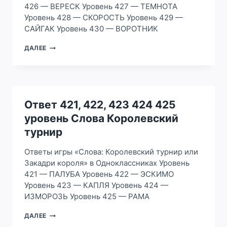
426 — ВЕРЕСК Уровень 427 — ТЕМНОТА
Уровень 428 — СКОРОСТЬ Уровень 429 —
САЙГАК Уровень 430 — ВОРОТНИК
ОТВЕТ
ДАЛЕЕ
426,
427,
428
429
430
УРОВЕНЬ
Ответ 421, 422, 423 424 425
СЛОВА
уровень Слова Королевский
КОРОЛЕВСКИЙ
ТУРНИР
турнир
Ответы игры «Слова: Королевский турнир или
Закадри короля» в Одноклассниках Уровень
421 — ПАЛУБА Уровень 422 — ЭСКИМО
Уровень 423 — КАПЛЯ Уровень 424 —
ИЗМОРОЗЬ Уровень 425 — РАМА
ОТВЕТ
ДАЛЕЕ
421,