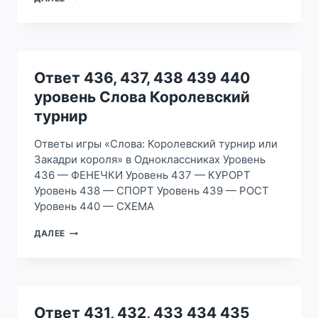
441,
442,
443
444
445
УРОВЕНЬ
Ответ 436, 437, 438 439 440
СЛОВА
уровень Слова Королевский
КОРОЛЕВСКИЙ
ТУРНИР
турнир
Ответы игры «Слова: Королевский турнир или
Закадри короля» в Одноклассниках Уровень
436 — ФЕНЕЧКИ Уровень 437 — КУРОРТ
Уровень 438 — СПОРТ Уровень 439 — РОСТ
Уровень 440 — СХЕМА
ОТВЕТ
ДАЛЕЕ
436,
437,
438
439
440
УРОВЕНЬ
Ответ 431, 432, 433 434 435