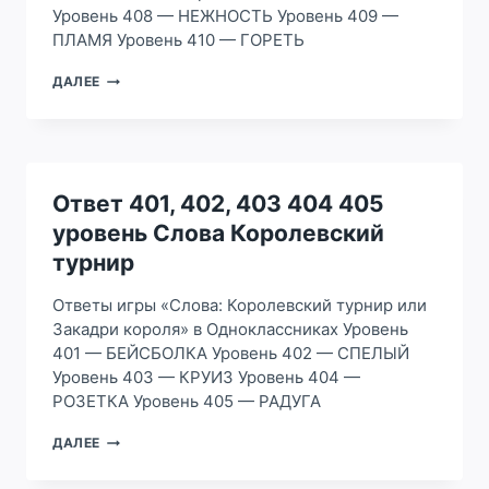
Уровень 408 — НЕЖНОСТЬ Уровень 409 —
ПЛАМЯ Уровень 410 — ГОРЕТЬ
ОТВЕТ
ДАЛЕЕ
406,
407,
408
409
410
УРОВЕНЬ
Ответ 401, 402, 403 404 405
СЛОВА
уровень Слова Королевский
КОРОЛЕВСКИЙ
ТУРНИР
турнир
Ответы игры «Слова: Королевский турнир или
Закадри короля» в Одноклассниках Уровень
401 — БЕЙСБОЛКА Уровень 402 — СПЕЛЫЙ
Уровень 403 — КРУИЗ Уровень 404 —
РОЗЕТКА Уровень 405 — РАДУГА
ОТВЕТ
ДАЛЕЕ
401,
402,