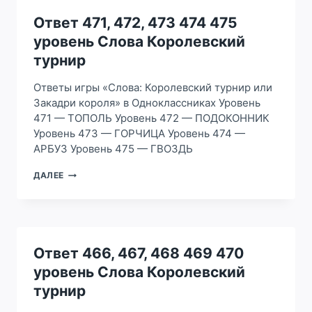
480
УРОВЕНЬ
Ответ 471, 472, 473 474 475
СЛОВА
уровень Слова Королевский
КОРОЛЕВСКИЙ
ТУРНИР
турнир
Ответы игры «Слова: Королевский турнир или
Закадри короля» в Одноклассниках Уровень
471 — ТОПОЛЬ Уровень 472 — ПОДОКОННИК
Уровень 473 — ГОРЧИЦА Уровень 474 —
АРБУЗ Уровень 475 — ГВОЗДЬ
ОТВЕТ
ДАЛЕЕ
471,
472,
473
474
475
УРОВЕНЬ
Ответ 466, 467, 468 469 470
СЛОВА
уровень Слова Королевский
КОРОЛЕВСКИЙ
ТУРНИР
турнир