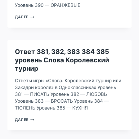
Уровень 390 — ОРАНЖЕВЫЕ
ОТВЕТ
ДАЛЕЕ
386,
387,
388
389
390
УРОВЕНЬ
Ответ 381, 382, 383 384 385
СЛОВА
уровень Слова Королевский
КОРОЛЕВСКИЙ
ТУРНИР
турнир
Ответы игры «Слова: Королевский турнир или
Закадри короля» в Одноклассниках Уровень
381 — ПИСАТЬ Уровень 382 — ЛЮБОВЬ
Уровень 383 — БРОСАТЬ Уровень 384 —
ТЮЛЕНЬ Уровень 385 — КУХНЯ
ОТВЕТ
ДАЛЕЕ
381,
382,
383