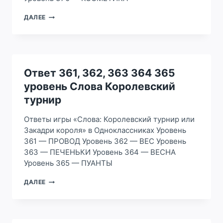
ОТВЕТ
ДАЛЕЕ
366,
367,
368
369
370
УРОВЕНЬ
Ответ 361, 362, 363 364 365
СЛОВА
уровень Слова Королевский
КОРОЛЕВСКИЙ
ТУРНИР
турнир
Ответы игры «Слова: Королевский турнир или
Закадри короля» в Одноклассниках Уровень
361 — ПРОВОД Уровень 362 — ВЕС Уровень
363 — ПЕЧЕНЬКИ Уровень 364 — ВЕСНА
Уровень 365 — ПУАНТЫ
ОТВЕТ
ДАЛЕЕ
361,
362,
363
364