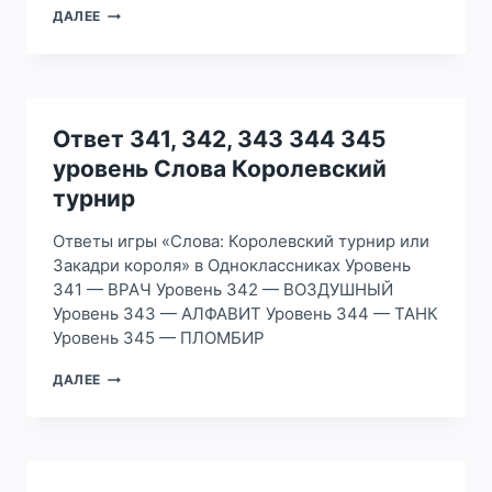
ОТВЕТ
ДАЛЕЕ
346,
347,
348
349
350
УРОВЕНЬ
Ответ 341, 342, 343 344 345
СЛОВА
уровень Слова Королевский
КОРОЛЕВСКИЙ
ТУРНИР
турнир
Ответы игры «Слова: Королевский турнир или
Закадри короля» в Одноклассниках Уровень
341 — ВРАЧ Уровень 342 — ВОЗДУШНЫЙ
Уровень 343 — АЛФАВИТ Уровень 344 — ТАНК
Уровень 345 — ПЛОМБИР
ОТВЕТ
ДАЛЕЕ
341,
342,
343
344
345