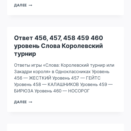
ОТВЕТ
ДАЛЕЕ
461,
462,
463
464
465
УРОВЕНЬ
Ответ 456, 457, 458 459 460
СЛОВА
уровень Слова Королевский
КОРОЛЕВСКИЙ
ТУРНИР
турнир
Ответы игры «Слова: Королевский турнир или
Закадри короля» в Одноклассниках Уровень
456 — ЖЕСТКИЙ Уровень 457 — ГЕЙТС
Уровень 458 — КАЛАШНИКОВ Уровень 459 —
БИРЮЗА Уровень 460 — НОСОРОГ
ОТВЕТ
ДАЛЕЕ
456,
457,
458
459
460