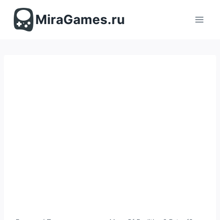
Перейти
к
MiraGames.ru
содержимому