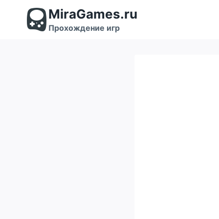
Перейти
MiraGames.ru
к
содержимому
Прохождение игр