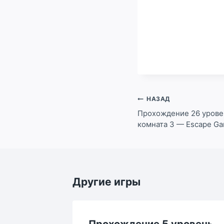
Навигация
НАЗАД
по
Прохождение 26 уровен
комната 3 — Escape Ga
записям
Другие игры
ровень
Прохождение 5 уровень