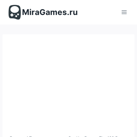
Перейти
к
MiraGames.ru
содержимому