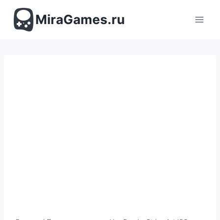
Перейти
к
MiraGames.ru
содержимому