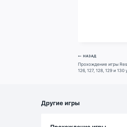
Навигация
НАЗАД
по
Прохождение игры Resc
126, 127, 128, 129 и 130
записям
Другие игры
ы
Прохождение игры