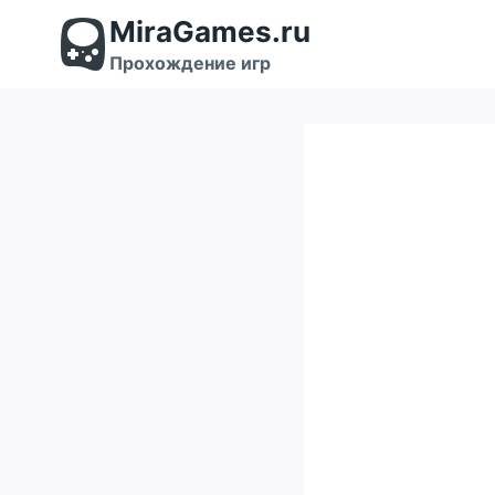
Перейти
MiraGames.ru
к
содержимому
Прохождение игр