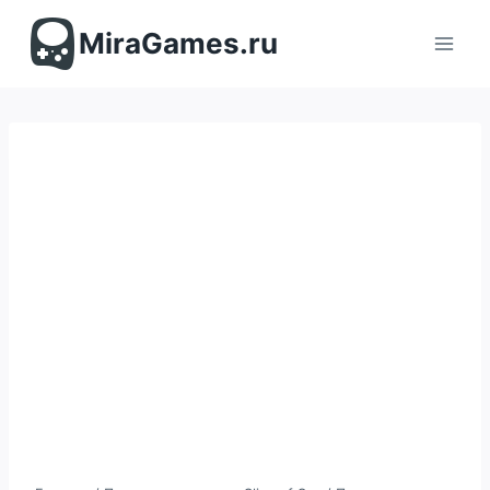
Перейти
к
MiraGames.ru
содержимому