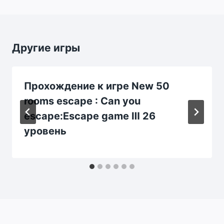
Другие игры
Прохождение к игре New 50
rooms escape : Can you
escape:Escape game Ⅲ 26
уровень