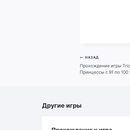
Навигация
НАЗАД
по
Прохождение игры Tric
Принцессы с 91 по 100
записям
Другие игры
ре
Прохождение к игре