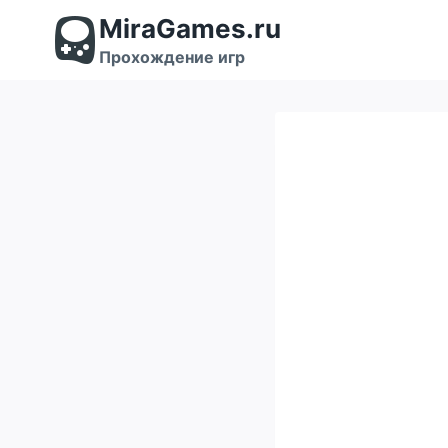
Перейти
MiraGames.ru
к
содержимому
Прохождение игр