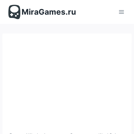
Перейти
к
MiraGames.ru
содержимому