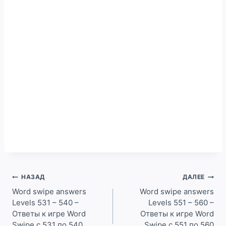
Навигация
НАЗАД
ДАЛЕЕ
по
Word swipe answers
Word swipe answers
Levels 531 – 540 –
Levels 551 – 560 –
записям
Ответы к игре Word
Ответы к игре Word
Swipe с 531 по 540
Swipe с 551 по 560