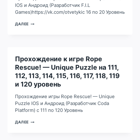
IOS и Андроид (Разработчик F.I.L
Games)https://vk.com/otvetykiс 16 по 20 Уровень
ПРОХОЖДЕНИЕ
ДАЛЕЕ
ИГРЫ
RESCUE
CUT
—
ROPE
PUZZLE
Прохождение к игре Rope
НА
Rescue! — Unique Puzzle на 111,
16,
17,
112, 113, 114, 115, 116, 117, 118, 119
18,
и 120 уровень
19
И
Прохождение игры Rope Rescue! — Unique
20
УРОВЕНЬ
Puzzle IOS и Андроид (Разработчик Coda
Platform) с 111 по 120 Уровень
ПРОХОЖДЕНИЕ
ДАЛЕЕ
К
ИГРЕ
ROPE