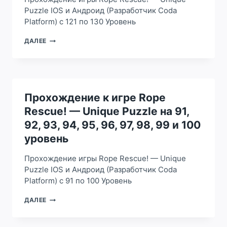
136,
Puzzle IOS и Андроид (Разработчик Coda
137,
Platform) с 121 по 130 Уровень
138,
139
ПРОХОЖДЕНИЕ
ДАЛЕЕ
И
К
140
ИГРЕ
УРОВЕНЬ
ROPE
RESCUE!
—
UNIQUE
Прохождение к игре Rope
PUZZLE
Rescue! — Unique Puzzle на 91,
НА
121,
92, 93, 94, 95, 96, 97, 98, 99 и 100
122,
уровень
123,
124,
Прохождение игры Rope Rescue! — Unique
125,
126,
Puzzle IOS и Андроид (Разработчик Coda
127,
Platform) с 91 по 100 Уровень
128,
129
ПРОХОЖДЕНИЕ
ДАЛЕЕ
И
К
130
ИГРЕ
УРОВЕНЬ
ROPE