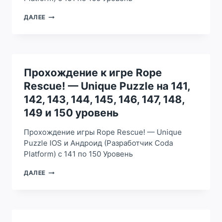
168,
169
ПРОХОЖДЕНИЕ
ДАЛЕЕ
И
К
170
ИГРЕ
УРОВЕНЬ
ROPE
RESCUE!
—
UNIQUE
Прохождение к игре Rope
PUZZLE
Rescue! — Unique Puzzle на 141,
НА
151,
142, 143, 144, 145, 146, 147, 148,
152,
149 и 150 уровень
153,
154,
Прохождение игры Rope Rescue! — Unique
155,
156,
Puzzle IOS и Андроид (Разработчик Coda
157,
Platform) с 141 по 150 Уровень
158,
159
ПРОХОЖДЕНИЕ
ДАЛЕЕ
И
К
160
ИГРЕ
УРОВЕНЬ
ROPE
RESCUE!
—