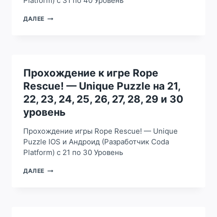
Platform) с 31 по 40 Уровень
48,
49
ПРОХОЖДЕНИЕ
ДАЛЕЕ
И
К
50
ИГРЕ
УРОВЕНЬ
ROPE
RESCUE!
—
UNIQUE
Прохождение к игре Rope
PUZZLE
Rescue! — Unique Puzzle на 21,
НА
31,
22, 23, 24, 25, 26, 27, 28, 29 и 30
32,
уровень
33,
34,
Прохождение игры Rope Rescue! — Unique
35,
36,
Puzzle IOS и Андроид (Разработчик Coda
37,
Platform) с 21 по 30 Уровень
38,
39
ПРОХОЖДЕНИЕ
ДАЛЕЕ
И
К
40
ИГРЕ
УРОВЕНЬ
ROPE
RESCUE!
—