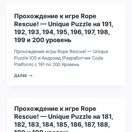
RESCUE!
—
UNIQUE
Прохождение к игре Rope
PUZZLE
Rescue! — Unique Puzzle на 191,
НА
111,
192, 193, 194, 195, 196, 197, 198,
112,
199 и 200 уровень
113,
114,
Прохождение игры Rope Rescue! — Unique
115,
116,
Puzzle IOS и Андроид (Разработчик Coda
117,
Platform) с 191 по 200 Уровень
118,
119
ПРОХОЖДЕНИЕ
ДАЛЕЕ
И
К
120
ИГРЕ
УРОВЕНЬ
ROPE
RESCUE!
—
UNIQUE
Прохождение к игре Rope
PUZZLE
Rescue! — Unique Puzzle на 181,
НА
191,
182, 183, 184, 185, 186, 187, 188,
192,