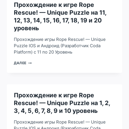
UNIQUE
Прохождение к игре Rope
PUZZLE
Rescue! — Unique Puzzle на 11,
НА
21,
12, 13, 14, 15, 16, 17, 18, 19 и 20
22,
уровень
23,
24,
Прохождение игры Rope Rescue! — Unique
25,
26,
Puzzle IOS и Андроид (Разработчик Coda
27,
Platform) с 11 по 20 Уровень
28,
29
ПРОХОЖДЕНИЕ
ДАЛЕЕ
И
К
30
ИГРЕ
УРОВЕНЬ
ROPE
RESCUE!
—
UNIQUE
Прохождение к игре Rope
PUZZLE
Rescue! — Unique Puzzle на 1, 2,
НА
11,
3, 4, 5, 6, 7, 8, 9 и 10 уровень
12,
13,
Прохождение игры Rope Rescue! — Unique
14,
Puzzle IOS и Андроид (Разработчик Coda