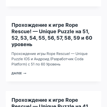
К
80
ИГРЕ
УРОВЕНЬ
ROPE
RESCUE!
—
UNIQUE
Прохождение к игре Rope
PUZZLE
Rescue! — Unique Puzzle на 51,
НА
61,
52, 53, 54, 55, 56, 57, 58, 59 и 60
62,
уровень
63,
64,
Прохождение игры Rope Rescue! — Unique
65,
66,
Puzzle IOS и Андроид (Разработчик Coda
67,
Platform) с 51 по 60 Уровень
68,
69
ПРОХОЖДЕНИЕ
ДАЛЕЕ
И
К
70
ИГРЕ
УРОВЕНЬ
ROPE
RESCUE!
—
UNIQUE
Прохождение к игре Rope
PUZZLE
Rescue! — Unique Puzzle на 41,
НА