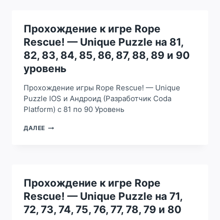
RESCUE!
—
UNIQUE
Прохождение к игре Rope
PUZZLE
Rescue! — Unique Puzzle на 81,
НА
91,
82, 83, 84, 85, 86, 87, 88, 89 и 90
92,
уровень
93,
94,
Прохождение игры Rope Rescue! — Unique
95,
96,
Puzzle IOS и Андроид (Разработчик Coda
97,
Platform) с 81 по 90 Уровень
98,
99
ПРОХОЖДЕНИЕ
ДАЛЕЕ
И
К
100
ИГРЕ
УРОВЕНЬ
ROPE
RESCUE!
—
UNIQUE
Прохождение к игре Rope
PUZZLE
Rescue! — Unique Puzzle на 71,
НА
81,
72, 73, 74, 75, 76, 77, 78, 79 и 80
82,