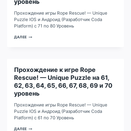
уровень
83,
84,
Прохождение игры Rope Rescue! — Unique
85,
86,
Puzzle IOS и Андроид (Разработчик Coda
87,
Platform) с 71 по 80 Уровень
88,
89
ПРОХОЖДЕНИЕ
ДАЛЕЕ
И
К
90
ИГРЕ
УРОВЕНЬ
ROPE
RESCUE!
—
UNIQUE
Прохождение к игре Rope
PUZZLE
Rescue! — Unique Puzzle на 61,
НА
71,
62, 63, 64, 65, 66, 67, 68, 69 и 70
72,
уровень
73,
74,
Прохождение игры Rope Rescue! — Unique
75,
76,
Puzzle IOS и Андроид (Разработчик Coda
77,
Platform) с 61 по 70 Уровень
78,
79
ПРОХОЖДЕНИЕ
ДАЛЕЕ
И