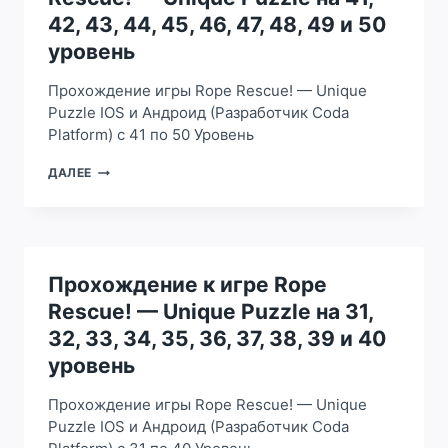
51,
42, 43, 44, 45, 46, 47, 48, 49 и 50
52,
уровень
53,
54,
Прохождение игры Rope Rescue! — Unique
55,
56,
Puzzle IOS и Андроид (Разработчик Coda
57,
Platform) с 41 по 50 Уровень
58,
59
ПРОХОЖДЕНИЕ
ДАЛЕЕ
И
К
60
ИГРЕ
УРОВЕНЬ
ROPE
RESCUE!
—
UNIQUE
Прохождение к игре Rope
PUZZLE
Rescue! — Unique Puzzle на 31,
НА
41,
32, 33, 34, 35, 36, 37, 38, 39 и 40
42,
уровень
43,
44,
Прохождение игры Rope Rescue! — Unique
45,
46,
Puzzle IOS и Андроид (Разработчик Coda
47,