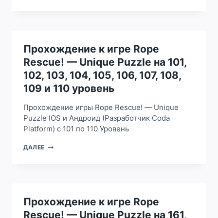
К
190
ИГРЕ
УРОВЕНЬ
ROPE
RESCUE!
—
UNIQUE
Прохождение к игре Rope
PUZZLE
Rescue! — Unique Puzzle на 101,
НА
171,
102, 103, 104, 105, 106, 107, 108,
172,
109 и 110 уровень
173,
174,
Прохождение игры Rope Rescue! — Unique
175,
176,
Puzzle IOS и Андроид (Разработчик Coda
177,
Platform) с 101 по 110 Уровень
178,
179
ПРОХОЖДЕНИЕ
ДАЛЕЕ
И
К
180
ИГРЕ
УРОВЕНЬ
ROPE
RESCUE!
—
UNIQUE
Прохождение к игре Rope
PUZZLE
Rescue! — Unique Puzzle на 161,
НА