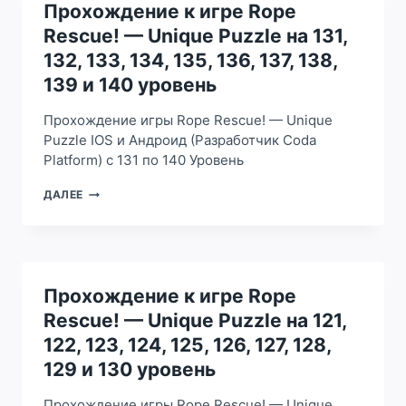
UNIQUE
Прохождение к игре Rope
PUZZLE
Rescue! — Unique Puzzle на 131,
НА
141,
132, 133, 134, 135, 136, 137, 138,
142,
139 и 140 уровень
143,
144,
Прохождение игры Rope Rescue! — Unique
145,
146,
Puzzle IOS и Андроид (Разработчик Coda
147,
Platform) с 131 по 140 Уровень
148,
149
ПРОХОЖДЕНИЕ
ДАЛЕЕ
И
К
150
ИГРЕ
УРОВЕНЬ
ROPE
RESCUE!
—
UNIQUE
Прохождение к игре Rope
PUZZLE
Rescue! — Unique Puzzle на 121,
НА
131,
122, 123, 124, 125, 126, 127, 128,
132,
129 и 130 уровень
133,
134,
Прохождение игры Rope Rescue! — Unique
135,