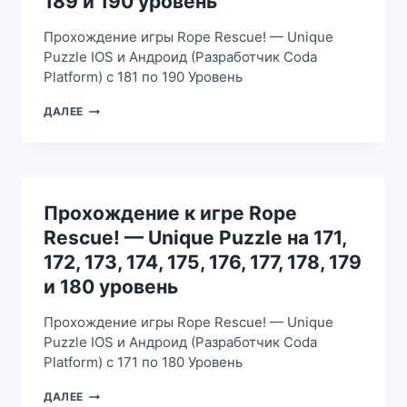
189 и 190 уровень
193,
194,
Прохождение игры Rope Rescue! — Unique
195,
196,
Puzzle IOS и Андроид (Разработчик Coda
197,
Platform) с 181 по 190 Уровень
198,
199
ПРОХОЖДЕНИЕ
ДАЛЕЕ
И
К
200
ИГРЕ
УРОВЕНЬ
ROPE
RESCUE!
—
UNIQUE
Прохождение к игре Rope
PUZZLE
Rescue! — Unique Puzzle на 171,
НА
181,
172, 173, 174, 175, 176, 177, 178, 179
182,
и 180 уровень
183,
184,
Прохождение игры Rope Rescue! — Unique
185,
186,
Puzzle IOS и Андроид (Разработчик Coda
187,
Platform) с 171 по 180 Уровень
188,
189
ПРОХОЖДЕНИЕ
ДАЛЕЕ
И