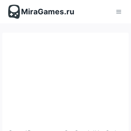
Перейти
к
MiraGames.ru
содержимому