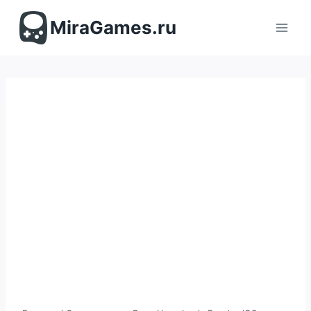
Перейти
к
MiraGames.ru
содержимому