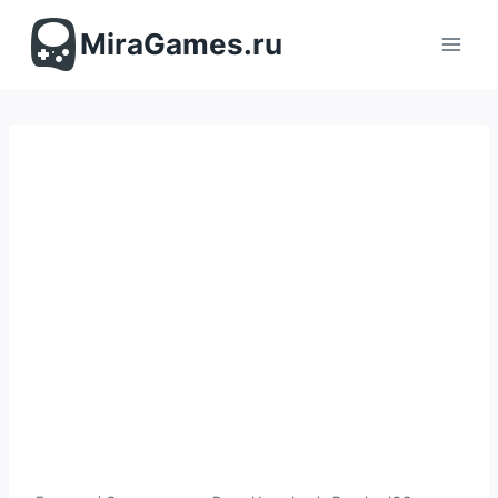
Перейти
к
MiraGames.ru
содержимому