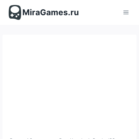
Перейти
к
MiraGames.ru
содержимому