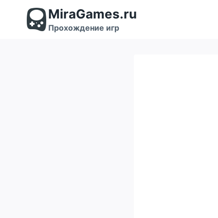
Перейти
MiraGames.ru
к
содержимому
Прохождение игр