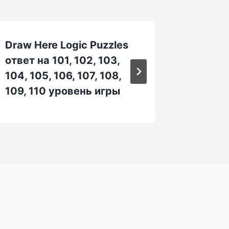
Draw Here Logic Puzzles
Draw H
ответ на 101, 102, 103,
ответ н
104, 105, 106, 107, 108,
144, 14
109, 110 уровень игры
149, 1