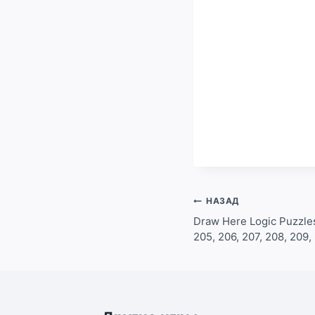
Навигация
НАЗАД
по
Draw Here Logic Puzzles
205, 206, 207, 208, 209
записям