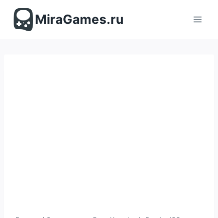
Перейти
к
MiraGames.ru
содержимому