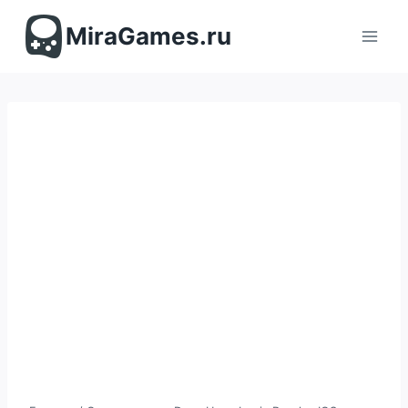
Перейти
к
MiraGames.ru
содержимому