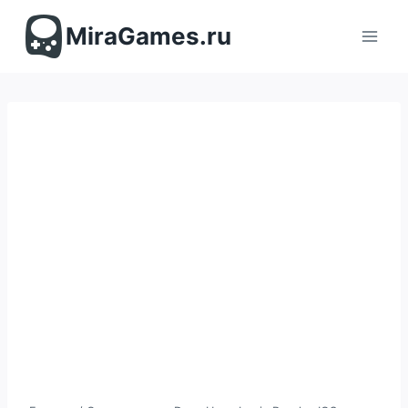
Перейти
к
MiraGames.ru
содержимому