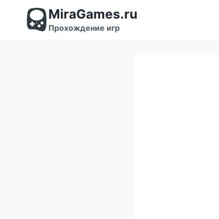
Перейти
MiraGames.ru
к
содержимому
Прохождение игр