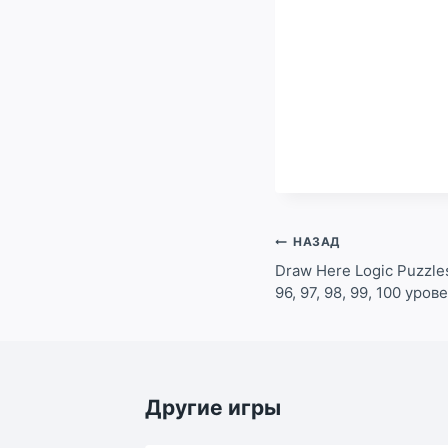
Навигация
НАЗАД
по
Draw Here Logic Puzzles 
96, 97, 98, 99, 100 уров
записям
Другие игры