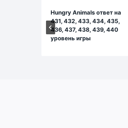
вет на
Hungry Animals ответ на
125,
431, 432, 433, 434, 435,
 130
436, 437, 438, 439, 440
уровень игры