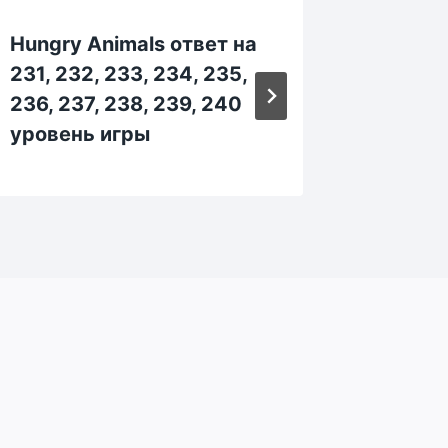
Hungry Animals ответ на
Hungry
231, 232, 233, 234, 235,
581, 58
236, 237, 238, 239, 240
586, 58
уровень игры
уровен