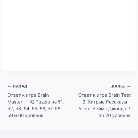
Навигация
НАЗАД
ДАЛЕЕ
по
Ответ к игре Brain
Ответ к игре Brain Test
Master — IQ Puzzle на 51,
2: Хитрые Рассказы –
записям
52, 53, 54, 55, 56, 57, 58,
Агент Беймс Джонд c 1
59 и 60 уровень
по 20 уровень