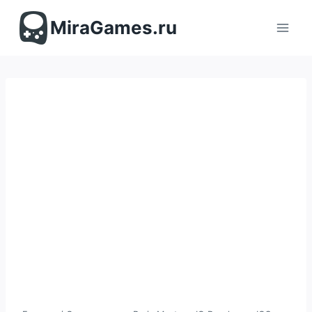
Перейти
к
MiraGames.ru
содержимому