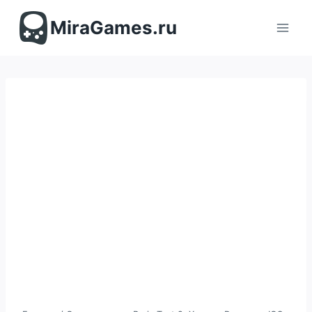
Перейти
к
MiraGames.ru
содержимому