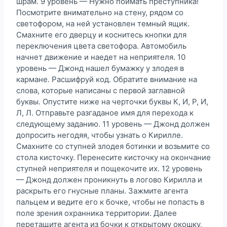
шрам. 9 уровень — Нужно поймать преступника!
Посмотрите внимательно на стену, рядом со
светофором, на ней установлен темный ящик.
Смахните его дверцу и коснитесь кнопки для
переключения цвета светофора. Автомобиль
начнет движение и наедет на неприятеля. 10
уровень — Джонд нашел бумажку у злодея в
кармане. Расшифруй код. Обратите внимание на
слова, которые написаны с первой заглавной
буквы. Опустите ниже на черточки буквы К, И, Р, И,
Л, Л. Отправьте разгаданое имя для перехода к
следующему заданию. 11 уровень — Джонд должен
допросить негодяя, чтобы узнать о Кирилле.
Смахните со ступней злодея ботинки и возьмите со
стола кисточку. Перенесите кисточку на окончание
ступней неприятеля и пощекочите их. 12 уровень
— Джонд должен проникнуть в логово Кирилла и
раскрыть его гнусные планы. Зажмите агента
пальцем и ведите его к бочке, чтобы не попасть в
поле зрения охранника территории. Далее
перетащите агента из бочки к открытому окошку,