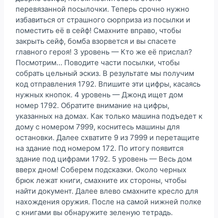
перевязанной посылочки. Теперь срочно нужно
избавиться от страшного сюрприза из посылки и
поместить её в сейф! Смахните вправо, чтобы
закрыть сейф, бомба взорвется и вы спасете
главного героя! 3 уровень — Кто же её прислал?
Посмотрим… Поводите части посылки, чтобы
собрать цельный эскиз. В результате мы получим
код отправления 1792. Впишите эти цифры, касаясь
нужных кнопок. 4 уровень — Джонд ищет дом
номер 1792. Обратите внимание на цифры,
указанных на домах. Как только машина подъедет к
дому с номером 7999, коснитесь машины для
остановки. Далее схватите 9 из 7999 и перетащите
на здание под номером 172. По итогу появится
здание под цифрами 1792. 5 уровень — Весь дом
вверх дном! Соберем подсказки. Около черных
брюк лежат книги, смахните их стороны, чтобы
найти документ. Далее влево смахните кресло для
нахождения оружия. После на самой нижней полке
с книгами вы обнаружите зеленую тетрадь.