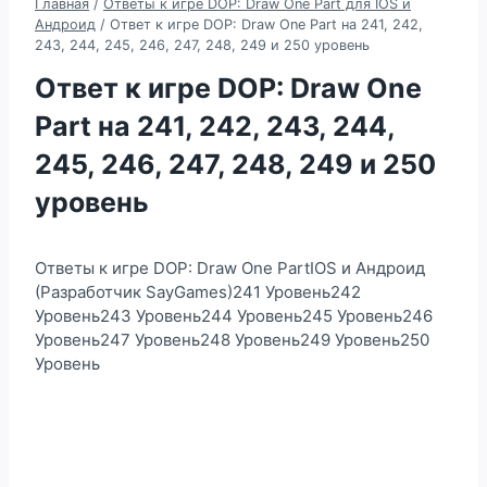
Главная
/
Ответы к игре DOP: Draw One Part для IOS и
Андроид
/
Ответ к игре DOP: Draw One Part на 241, 242,
243, 244, 245, 246, 247, 248, 249 и 250 уровень
Ответ к игре DOP: Draw One
Part на 241, 242, 243, 244,
245, 246, 247, 248, 249 и 250
уровень
Ответы к игре DOP: Draw One PartIOS и Андроид
(Разработчик SayGames)241 Уровень242
Уровень243 Уровень244 Уровень245 Уровень246
Уровень247 Уровень248 Уровень249 Уровень250
Уровень