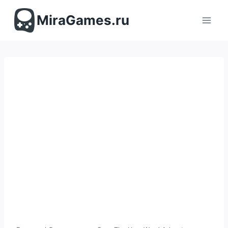
Перейти
к
MiraGames.ru
содержимому