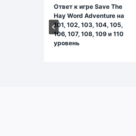
 The
Ответ к игре Save The
re на
Hay Word Adventure на
6, 97,
101, 102, 103, 104, 105,
ень
106, 107, 108, 109 и 110
уровень