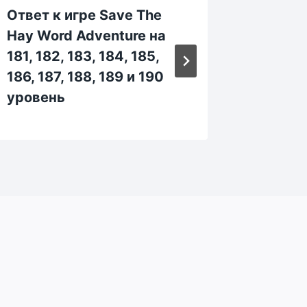
Ответ к игре Save The
Ответ 
Hay Word Adventure на
Hay Wo
181, 182, 183, 184, 185,
141, 14
186, 187, 188, 189 и 190
146, 14
уровень
уровен