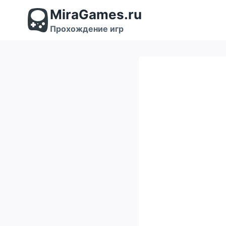
Перейти
MiraGames.ru
к
содержимому
Прохождение игр