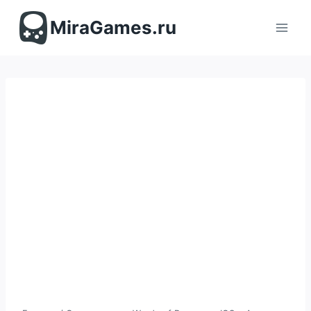
Перейти
к
MiraGames.ru
содержимому