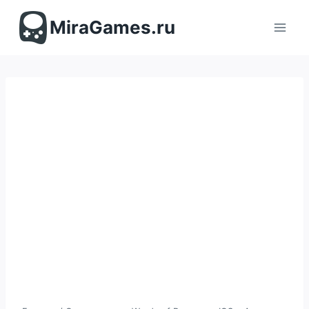
Перейти
к
MiraGames.ru
содержимому