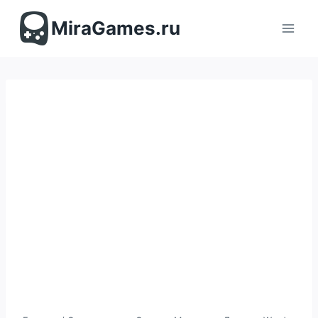
Перейти
к
MiraGames.ru
содержимому