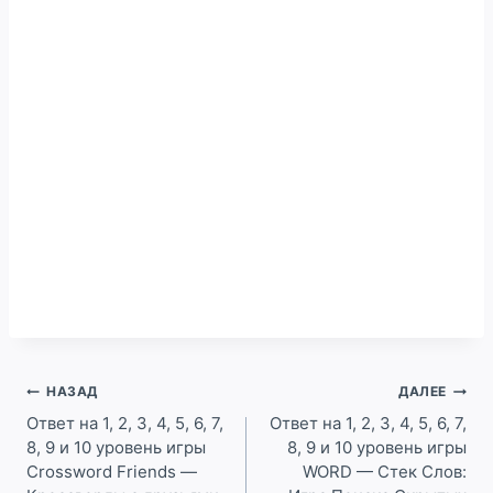
Навигация
НАЗАД
ДАЛЕЕ
по
Ответ на 1, 2, 3, 4, 5, 6, 7,
Ответ на 1, 2, 3, 4, 5, 6, 7,
8, 9 и 10 уровень игры
8, 9 и 10 уровень игры
записям
Crossword Friends —
WORD — Стек Слов: