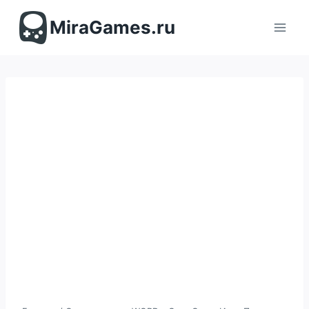
Перейти
к
MiraGames.ru
содержимому