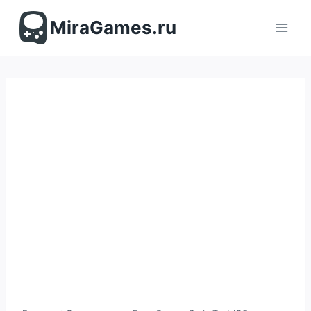
Перейти
к
MiraGames.ru
содержимому