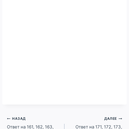
Навигация
НАЗАД
ДАЛЕЕ
по
Ответ на 161, 162, 163,
Ответ на 171, 172, 173,