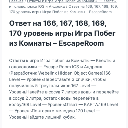
Главная
/
Ответы к игре Игра Побег из Комнаты — Квесты
и головоломки IOS и Андроид
/
Ответ на 166, 167, 168, 169,
170 уровень игры Игра Побег из Комнаты – EscapeRoom
Ответ на 166, 167, 168, 169,
170 уровень игры Игра Побег
из Комнаты – EscapeRoom
Ответы к игре Игра Побег из Комнаты — Квесты и
головоломки — Escape Room IOS и Андроид
(Разработчик Webelinx Hidden Object Games)166
Level — УровеньПереставьте 3 спички, чтобы
получилось 5 треугольников.167 Level —
УровеньНалейте в сосуд 7 литров воды и перелейте
в сосуд 2 литра, остаток воды перелейте в
колбу.168 Level — УровеньОтвет — КАРТА.169 Level
— УровеньПовторите мелодию.170 Level —
УровеньНайдите лишний кубик.