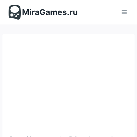
Перейти
к
MiraGames.ru
содержимому