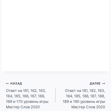
Навигация
НАЗАД
ДАЛЕЕ
по
Ответ на 161, 162, 163,
Ответ на 181, 182, 183,
164, 165, 166, 167, 168,
184, 185, 186, 187, 188,
записям
169 и 170 уровень игры
189 и 190 уровень игры
Мастер Слов 2020
Мастер Слов 2020